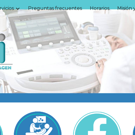
rvicios
Preguntas frecuentes
Horarios
Misión 
ip to main content
Skip to navigat