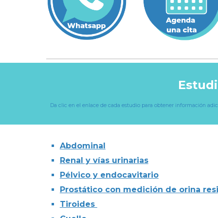
Estudi
Da clic en el enlace de cada estudio para obtener información adic
Abdominal
Renal y vías urinarias
Pélvico y endocavitario
Pr
o
st
á
tico con medición de orina res
Tiroides