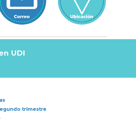
 en UDI
as
 segundo trimestre
e