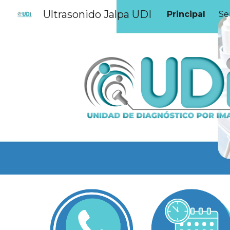
Ultrasonido Jalpa UDI
Principal
Se
Sk