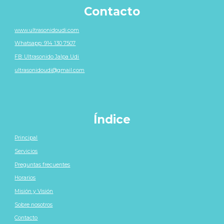
Contacto
www.ultrasonidoudi.com
Whatsapp: 914 130 7507
FB: Ultrasonido Jalpa Udi
ultrasonidoudi@gmail.com
Índice
Principal
Servicios
Preguntas frecuentes
Horarios
Misión y Visión
Sobre nosotros
Contacto