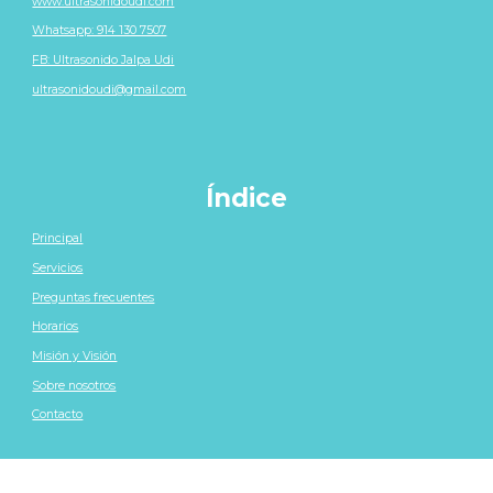
www.ultrasonidoudi.com
Whatsapp: 914 130 7507
FB: Ultrasonido Jalpa Udi
ultrasonidoudi@gmail.com
Índice
Principal
Servicios
Preguntas frecuentes
Horarios
Misión y Visión
Sobre nosotros
Contacto